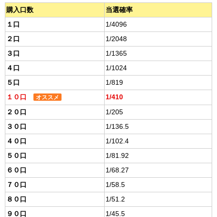
購入口数
当選確率
１口
1/4096
２口
1/2048
３口
1/1365
４口
1/1024
５口
1/819
１０口
1/410
オススメ
２０口
1/205
３０口
1/136.5
４０口
1/102.4
５０口
1/81.92
６０口
1/68.27
７０口
1/58.5
８０口
1/51.2
９０口
1/45.5