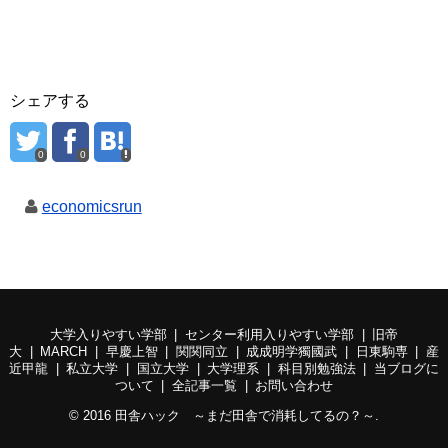
シェアする
0
0
economicsrun
大学入りやすい学部
センター利用入りやすい学部
旧帝
大
MARCH
早慶上智
関関同立
成成明学獨國武
日東駒専
産
近甲龍
私立大学
国立大学
大学理系
科目別勉強法
当ブログに
ついて
全記事一覧
お問い合わせ
© 2016
田舎ハック ～まだ田舎で消耗してるの？～
.