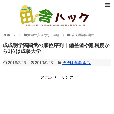
大学の比較、入りやすい穴場の学部など志望校選びに役立つ情報
ホーム
大学の入りやすい学部
成成明学獨國武
を提供。
成成明学獨國武の順位序列｜偏差値や難易度か
ら1位は成蹊大学
2018/2/26
2019/9/23
成成明学獨國武
スポンサーリンク