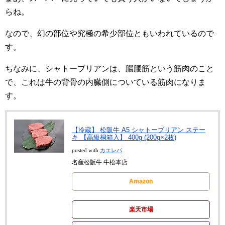
らね。
なので、幻の部位や究極の希少部位ともいわれているので
す。
ちなみに、シャトーブリアンは、腸腰筋という筋肉のこと
で、これは牛の背骨の内臓側についている筋肉になりま
す。
【冷蔵】 松阪牛 A5 シャトーブリアン ステー
キ 【高級桐箱入】 400g (200g×2枚)
posted with
カエレバ
名産松阪牛 牛松本店
Amazon
楽天市場