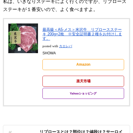
私は、いきなりステーキによく行くのですが、リブロース
ステーキが１番安いので、よく食べますよ。
最高級＜A5-メス＞米沢牛 リブロースステー
キ 200g×2枚 ※安全証明書２種をお付けしま
す。
posted with
カエレバ
SHOWA
Amazon
楽天市場
Yahooショッピング
リブロースとは？部位は？値段は？サーロイ