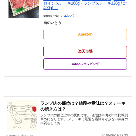
ロインステーキ180g・ランプステーキ120g / 計
400g) 」
posted with
カエレバ
肉のいとう
Amazon
楽天市場
Yahooショッピング
ランプ肉の部位は？値段や意味は？ステーキ
の焼き方は？
ランプ肉の部位は牛の尻肉です。 値段は牛肉の中で比較的
高めになります。 ステーキに最適な霜降りが少ない赤身の
肉質をしてお...
2018-06-19 22:33
hukugyobaka.com