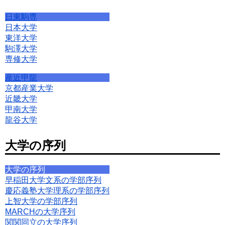
日東駒専
日本大学
東洋大学
駒澤大学
専修大学
産近甲龍
京都産業大学
近畿大学
甲南大学
龍谷大学
大学の序列
大学の序列
早稲田大学文系の学部序列
慶応義塾大学理系の学部序列
上智大学の学部序列
MARCHの大学序列
関関同立の大学序列